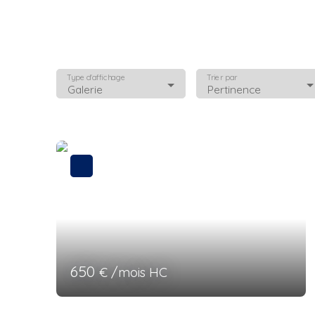
Type d'affichage
Trier par
Galerie
Pertinence
650
€ /mois HC