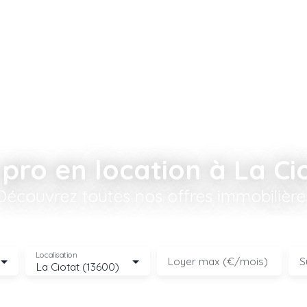
pro en location à La Ci
Découvrez toutes nos offres immobilière
Localisation
Loyer max (€/mois)
S
La Ciotat (13600)