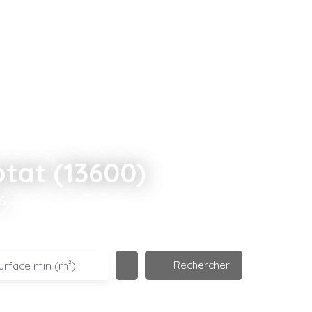
otat (13600)
s
Rechercher
urface min (m²)