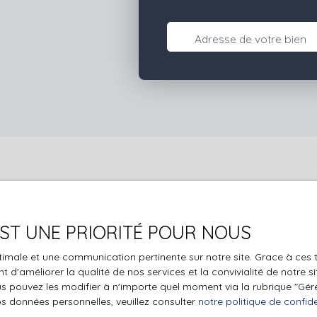
Adresse de votre bien
Vous ne trouvez pas
la propriété de vos rêves ?
 EST UNE PRIORITÉ POUR NOUS
 aucun bien correspondant à votre recherche en vous inscrivan
optimale et une communication pertinente sur notre site. Grace à c
 d'améliorer la qualité de nos services et la convivialité de notre s
 pouvez les modifier à n'importe quel moment via la rubrique ″Gérer
Nom
Email
os données personnelles, veuillez consulter
notre politique de confide