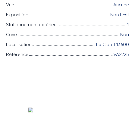
Vue
Aucune
Exposition
Nord-Est
Stationnement extérieur
1
Cave
Non
Localisation
La Ciotat 13600
Référence
VA2225