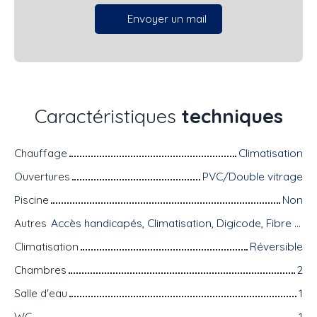
Envoyer un mail
Caractéristiques
techniques
Chauffage
Climatisation
Ouvertures
PVC/Double vitrage
Piscine
Non
Autres
Accès handicapés, Climatisation, Digicode, Fibre optique, Interphone, Local à vélo, Portail motorisé, Visiophone, Volets électriques
Climatisation
Réversible
Chambres
2
Salle d'eau
1
WC
1