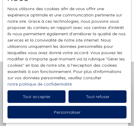
Avec son équipe passionnée, son expertise pointue et
Nous utilisons des cookies afin de vous offrir une
son approche centrée sur le client, notre agence se
expérience optimale et une communication pertinente sur
positionne comme l'agence idéale pour concrétiser
notre site. Grace à ces technologies, nous pouvons vous
votre projet immobilier dans cette ville en plein essor.
proposer du contenu en rapport avec vos centres d'intérêt.
Que vous souhaitiez vendre, acheter ou investir, leur
Ils nous permettent également d'améliorer la qualité de nos
accompagnement personnalisé fait toute la différence.
services et la convivialité de notre site internet. Nous
utiliserons uniquement les données personnelles pour
lesquelles vous avez donné votre accord. Vous pouvez les
modifier à n'importe quel moment via la rubrique ″Gérer les
cookies″ en bas de notre site, à l'exception des cookies
essentiels à son fonctionnement. Pour plus d'informations
sur vos données personnelles, veuillez consulter
notre politique de confidentialité
.
Estimez gratuitement votre
Tout accepter
Tout refuser
bien avec
LE CASTEL REAL
Personnaliser
ESTATE
Obtenez une évaluation gratuite et précise de votre