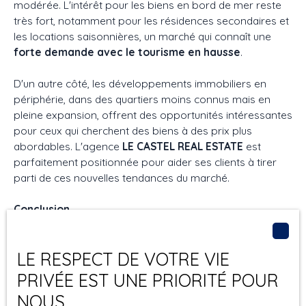
modérée. L'intérêt pour les biens en bord de mer reste
très fort, notamment pour les résidences secondaires et
les locations saisonnières, un marché qui connaît une
forte demande avec le tourisme en hausse
.
D'un autre côté, les développements immobiliers en
périphérie, dans des quartiers moins connus mais en
pleine expansion, offrent des opportunités intéressantes
pour ceux qui cherchent des biens à des prix plus
abordables. L'agence
LE CASTEL REAL ESTATE
est
parfaitement positionnée pour aider ses clients à tirer
parti de ces nouvelles tendances du marché.
Conclusion
En somme, le
marché immobilier à La Ciotat
présente
LE RESPECT DE VOTRE VIE
de belles opportunités, que ce soit pour l'achat, la
vente
ou la
location
. Pour réussir votre projet immobilier à La
PRIVÉE EST UNE PRIORITÉ POUR
Ciotat, il est essentiel de s'entourer d'experts locaux.
NOUS